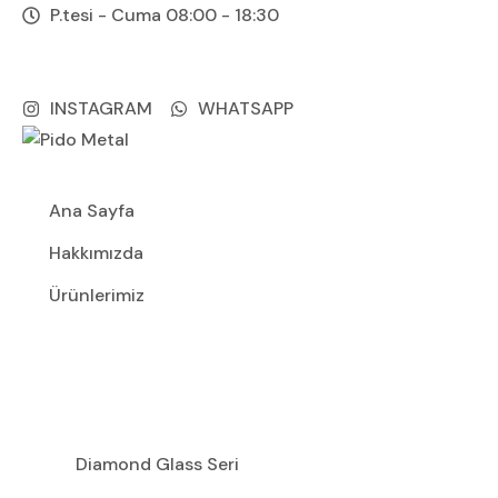
Skip
P.tesi - Cuma 08:00 - 18:30
to
Saray Mahallesi, Gıdacılar Caddesi. No.5
content
Kahramankazan/Ankara
INSTAGRAM
WHATSAPP
Ana Sayfa
Hakkımızda
Ürünlerimiz
Diamond Glass Seri