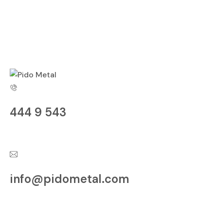
Category:
House Doors
444 9 543
Sorunuz Mu Var?
info@pidometal.com
E- Posta Adresi